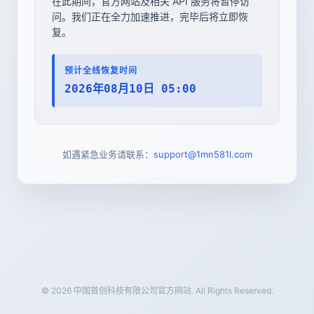
在此期间，官方网站及相关 API 服务将暂停访
问。我们正在全力加速推进，完毕后将立即恢
复。
预计全线恢复时间
2026年08月10日 05:00
如遇紧急业务请联系：
support@1mn581l.com
© 2026 中国首创科技有限公司官方网站. All Rights Reserved.