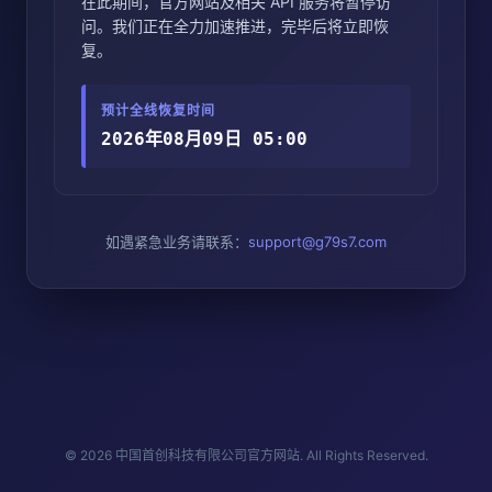
在此期间，官方网站及相关 API 服务将暂停访
问。我们正在全力加速推进，完毕后将立即恢
复。
预计全线恢复时间
2026年08月09日 05:00
如遇紧急业务请联系：
support@g79s7.com
© 2026 中国首创科技有限公司官方网站. All Rights Reserved.