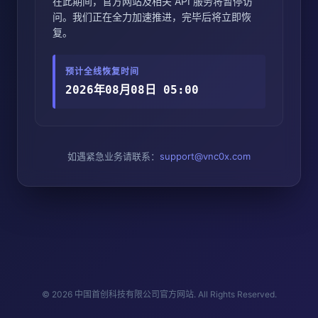
在此期间，官方网站及相关 API 服务将暂停访
问。我们正在全力加速推进，完毕后将立即恢
复。
预计全线恢复时间
2026年08月08日 05:00
如遇紧急业务请联系：
support@vnc0x.com
© 2026 中国首创科技有限公司官方网站. All Rights Reserved.