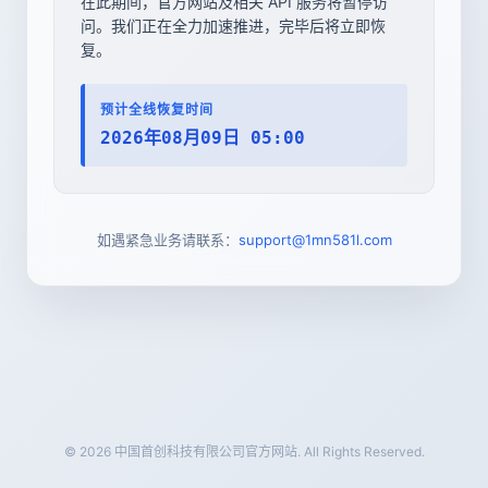
在此期间，官方网站及相关 API 服务将暂停访
问。我们正在全力加速推进，完毕后将立即恢
复。
预计全线恢复时间
2026年08月09日 05:00
如遇紧急业务请联系：
support@1mn581l.com
© 2026 中国首创科技有限公司官方网站. All Rights Reserved.