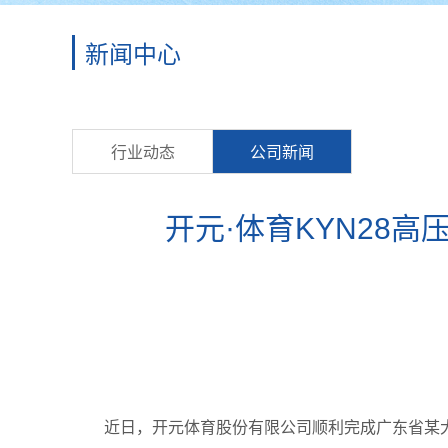
新闻中心
行业动态
公司新闻
开元·体育KYN28
近日，开元体育股份有限公司顺利完成广东省某大