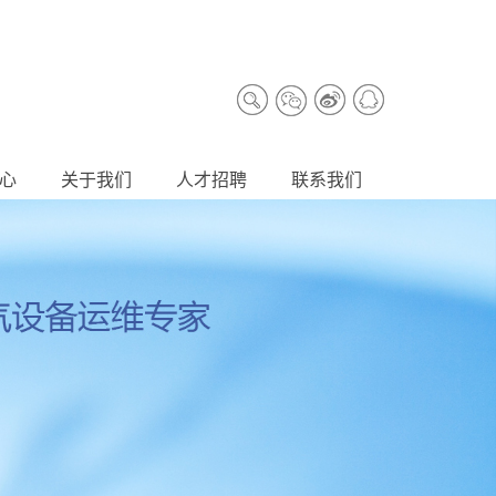
心
关于我们
人才招聘
联系我们