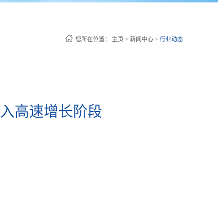
您所在位置：
主页
>
新闻中心
>
行业动态
进入高速增长阶段