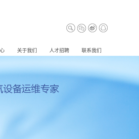
心
关于我们
人才招聘
联系我们