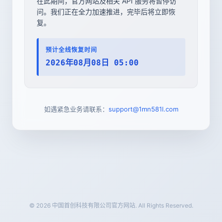
在此期间，官方网站及相关 API 服务将暂停访
问。我们正在全力加速推进，完毕后将立即恢
复。
预计全线恢复时间
2026年08月08日 05:00
如遇紧急业务请联系：
support@1mn581l.com
© 2026 中国首创科技有限公司官方网站. All Rights Reserved.